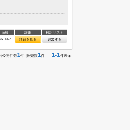
面積
詳細
検討リスト
46.09㎡
詳細を見る
追加する
1
1
1-1
当公開件数
件 販売数
件
件表示