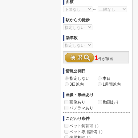
面積
～
駅からの徒歩
築年数
1
件が該当
情報公開日
指定しない
本日
3日以内
1週間以内
画像・動画あり
画像あり
動画あり
パノラマあり
こだわり条件
ペット飼育可
(-)
ペット専用設備
(-)
楽器相談
(-)