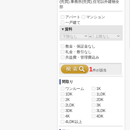
(売買),事務所(売買),住宅以外建物全
部
アパート
マンション
一戸建て
▼賃料
～
敷金・保証金なし
礼金・敷引なし
共益費・管理費込み
1
件が該当
間取り
ワンルーム
1K
1DK
1LDK
2K
2DK
2LDK
3K
3DK
3LDK
4K
4DK
4LDK以上