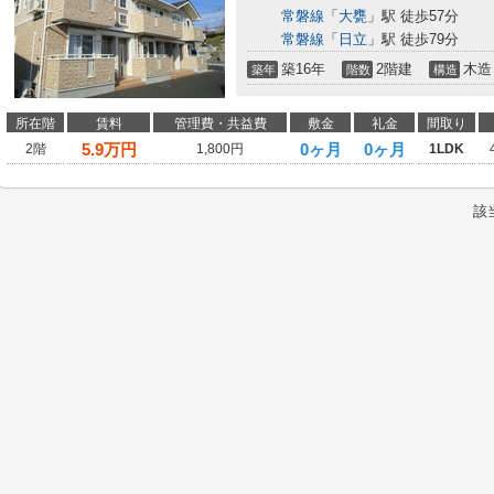
常磐線
「
大甕
」駅 徒歩57分
常磐線
「
日立
」駅 徒歩79分
築16年
2階建
木造
築年
階数
構造
所在階
賃料
管理費・共益費
敷金
礼金
間取り
5.9
万円
0ヶ月
0ヶ月
2階
1,800円
1LDK
該