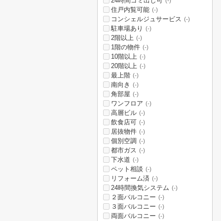
24時間ゴミ出し可
(-)
住戸内覧可能
(-)
コンシェルジュサービス
(-)
駐車場あり
(-)
2階以上
(-)
1階の物件
(-)
10階以上
(-)
20階以上
(-)
最上階
(-)
南向き
(-)
角部屋
(-)
ワンフロア
(-)
高層ビル
(-)
飲食店可
(-)
居抜物件
(-)
個別空調
(-)
都市ガス
(-)
下水道
(-)
ペット相談
(-)
リフォーム済
(-)
24時間換気システム
(-)
２面バルコニー
(-)
３面バルコニー
(-)
両面バルコニー
(-)