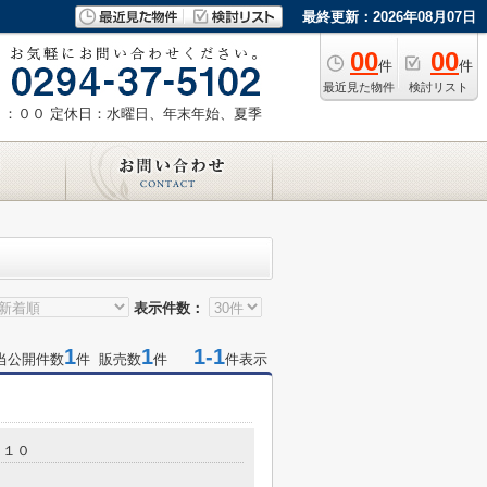
最終更新：2026年08月07日
00
00
件
件
最近見た物件
検討リスト
８：００
定休日：水曜日、年末年始、夏季
表示件数：
1
1
1-1
当公開件数
件 販売数
件
件表示
－１０