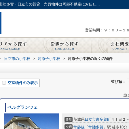
河原子小学校周辺の物件一覧｜茨城県内・常陸多賀・日立市の賃貸・売買物件は岡部不動産にお任せ下さい
営業時間：９：００～１
>
日立市の小学校
>
河原子小学校
>
河原子小学校の近くの物件
並び順：
空室物件のみ表示
該
ベルグランツェ
茨城県
日立市
東多賀町
４丁目２
住所
交通
常磐線
「
常陸多賀
」駅 徒歩10分