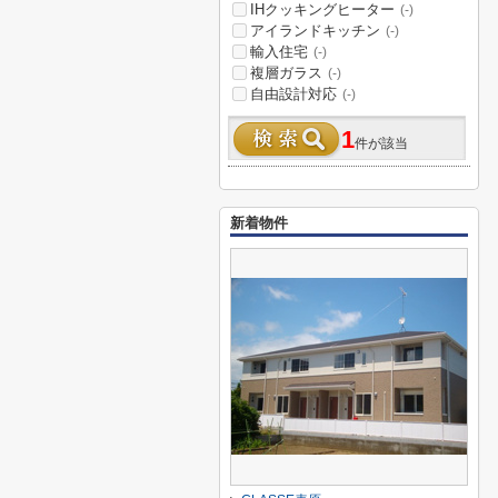
IHクッキングヒーター
(-)
アイランドキッチン
(-)
輸入住宅
(-)
複層ガラス
(-)
自由設計対応
(-)
1
件が該当
新着物件