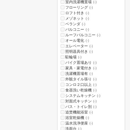
室内洗濯機置場
(-)
フローリング
(-)
ロフト付き
(-)
メゾネット
(-)
ベランダ
(-)
バルコニー
(-)
ルーフバルコニー
(-)
オール電化
(-)
エレベーター
(-)
照明器具付き
(-)
駐輪場
(-)
バイク置場あり
(-)
家具・家電付き
(-)
洗濯機置場有
(-)
外観タイル張り
(-)
コンロ２口以上
(-)
食器洗い乾燥機
(-)
システムキッチン
(-)
対面式キッチン
(-)
バス・トイレ別
(-)
追焚機能浴室
(-)
浴室乾燥機
(-)
温水洗浄便座
(-)
洗面台
(-)