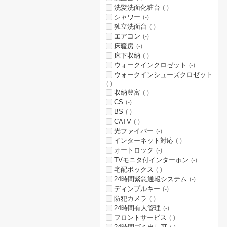
洗髪洗面化粧台
(-)
シャワー
(-)
独立洗面台
(-)
エアコン
(-)
床暖房
(-)
床下収納
(-)
ウォークインクロゼット
(-)
ウォークインシューズクロゼット
(-)
収納豊富
(-)
CS
(-)
BS
(-)
CATV
(-)
光ファイバー
(-)
インターネット対応
(-)
オートロック
(-)
TVモニタ付インターホン
(-)
宅配ボックス
(-)
24時間緊急通報システム
(-)
ディンプルキー
(-)
防犯カメラ
(-)
24時間有人管理
(-)
フロントサービス
(-)