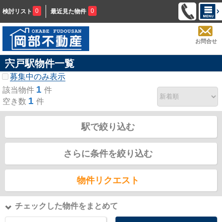
0
0
検討リスト
最近見た物件
お問合せ
宍戸駅物件一覧
募集中のみ表示
1
該当物件
件
1
空き数
件
駅で絞り込む
さらに条件を絞り込む
物件リクエスト
チェックした物件をまとめて