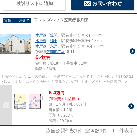
検討リストに追加
お問い合わせ
フレンズハウス笠間赤坂D棟
賃貸｜一戸建て
水戸線
「
笠間
」駅 徒歩32分車5分 2.6km
水戸線
「
稲田
」駅 徒歩59分車9分 4.8km
水戸線
「
宍戸
」駅 徒歩95分車14分 7.6km
茨城県
笠間市
赤坂
10-11
6.4
万円
築年数：築18年 ｜募集中：
1室
階数：2階建
外観もきれいなニーズの高い一戸建て物件はこちらです。ご利用いただける駅は
3駅以上あり、お出かけが便利な立地となっています。どういった環境で、どん
な条件を望んでいるのか、お客...
6.4
万
円
(管理費・共益費 -)
敷：1ヶ月｜礼：0万円
所在階：1-2階
間取り：2LDK
面積：59.20㎡
該当公開件数
1
件 空き数
1
件
1-1
件表示