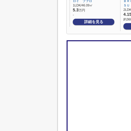
ロイ ファロ
ＢＲ
1LDK/46.09㎡
ＳＵ
5.3
2LDK
万円
4.1
-
約36
詳細を見る