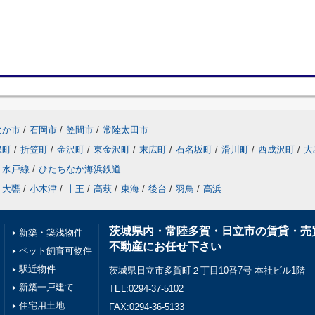
なか市
/
石岡市
/
笠間市
/
常陸太田市
保町
/
折笠町
/
金沢町
/
東金沢町
/
末広町
/
石名坂町
/
滑川町
/
西成沢町
/
大
水戸線
/
ひたちなか海浜鉄道
大甕
/
小木津
/
十王
/
高萩
/
東海
/
後台
/
羽鳥
/
高浜
茨城県内・常陸多賀・日立市の賃貸・売
新築・築浅物件
不動産にお任せ下さい
ペット飼育可物件
駅近物件
茨城県日立市多賀町２丁目10番7号 本社ビル1階
新築一戸建て
TEL:0294-37-5102
住宅用土地
FAX:0294-36-5133