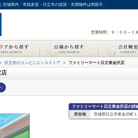
ファミリーマート日立東金沢店情報ページ｜茨城県内・常陸多賀・日立市の賃貸・売買物件は岡部不動産にお任せ下さい
営業時間：９：００～１
>
日立市のコンビニエンスストア
>
ファミリーマート日立東金沢店
沢店
へ
ファミリーマート日立東金沢店の詳
所在地
茨城県日立市東金沢町１丁