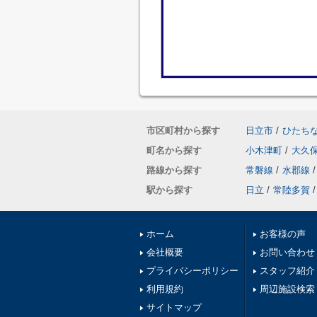
市区町村から探す
日立市
/
ひたち
町名から探す
小木津町
/
大久
路線から探す
常磐線
/
水郡線
/
駅から探す
日立
/
常陸多賀
/
ホーム
お客様の声
会社概要
お問い合わせ
プライバシーポリシー
スタッフ紹介
利用規約
周辺施設検索
サイトマップ