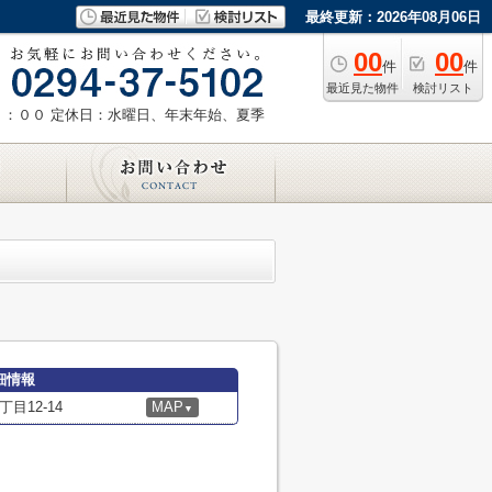
最終更新：2026年08月06日
00
00
件
件
最近見た物件
検討リスト
８：００
定休日：水曜日、年末年始、夏季
細情報
目12-14
MAP
▼