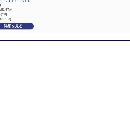
ＥＥＺＥＨＯＵＳＥＵ
Ｉ
/51.67㎡
5
万円
0m／5分
詳細を見る