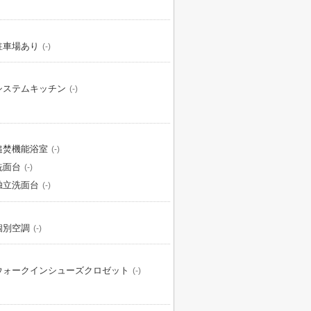
駐車場あり
(-)
システムキッチン
(-)
追焚機能浴室
(-)
洗面台
(-)
独立洗面台
(-)
個別空調
(-)
ウォークインシューズクロゼット
(-)