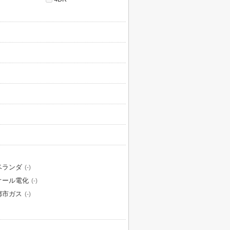
ベランダ
(-)
オール電化
(-)
都市ガス
(-)