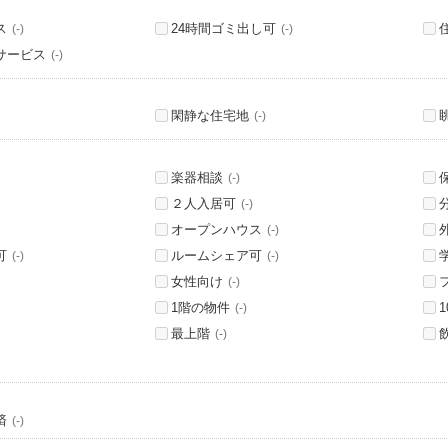
ス
24時間ゴミ出し可
(-)
(-)
サービス
(-)
閑静な住宅地
(-)
楽器相談
(-)
２人入居可
(-)
オープンハウス
(-)
可
ルームシェア可
(-)
(-)
女性向け
(-)
1階の物件
(-)
最上階
(-)
済
(-)