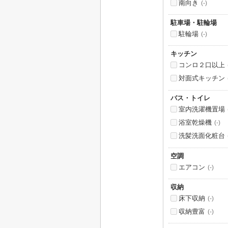
南向き
(-)
駐車場・駐輪場
駐輪場
(-)
キッチン
コンロ２口以上
対面式キッチン
バス・トイレ
室内洗濯機置場
浴室乾燥機
(-)
洗髪洗面化粧台
空調
エアコン
(-)
収納
床下収納
(-)
収納豊富
(-)