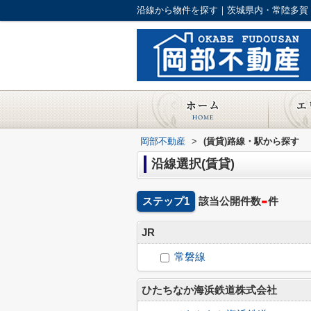
沿線から物件を探す｜茨城県内・常陸多賀
岡部不動産
>
(賃貸)路線・駅から探す
沿線選択(賃貸)
-
ステップ1
該当公開件数
件
JR
常磐線
ひたちなか海浜鉄道株式会社