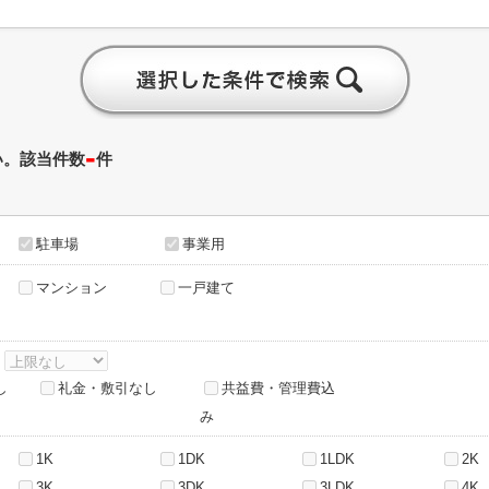
-
い。該当件数
件
駐車場
事業用
マンション
一戸建て
～
し
礼金・敷引なし
共益費・管理費込
み
1K
1DK
1LDK
2K
3K
3DK
3LDK
4K