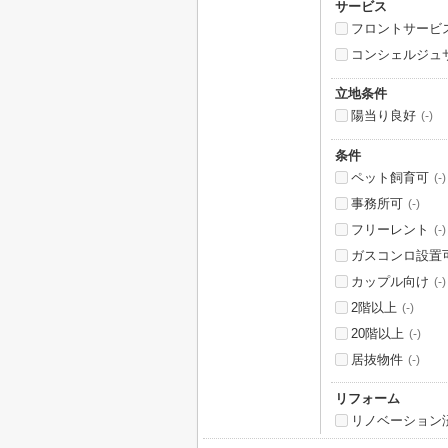
サービス
フロントサービ
コンシェルジュ
立地条件
陽当り良好
(-)
条件
ペット飼育可
(-)
事務所可
(-)
フリーレント
(-)
ガスコンロ設置
カップル向け
(-)
2階以上
(-)
20階以上
(-)
居抜物件
(-)
リフォーム
リノベーション