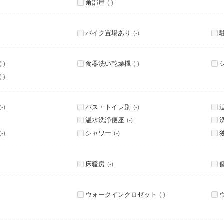
角部屋
(-)
バイク置場あり
(-)
食器洗い乾燥機
(-)
(-)
(-)
バス・トイレ別
(-)
(-)
温水洗浄便座
(-)
シャワー
(-)
(-)
床暖房
(-)
ウォークインクロゼット
(-)