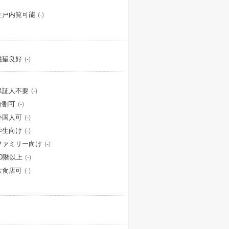
住戸内覧可能
(-)
眺望良好
(-)
保証人不要
(-)
分割可
(-)
外国人可
(-)
学生向け
(-)
ファミリー向け
(-)
10階以上
(-)
飲食店可
(-)