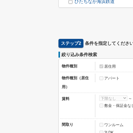
ひたちなか海浜鉄道
ステップ2
条件を指定してくださ
絞り込み条件検索
物件種別
居住用
物件種別（居住
アパート
用）
賃料
敷金・保証金な
間取り
ワンルーム
2LDK