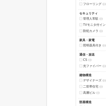
フローリング
(-)
セキュリティ
管理人常駐
(-)
TVモニタ付イ
防犯カメラ
(-)
家具・家電
照明器具付き
(-)
通信・放送
CS
(-)
光ファイバー
(-)
建物構造
デザイナーズ
(-)
二世帯住宅
(-)
高層ビル
(-)
部屋構造