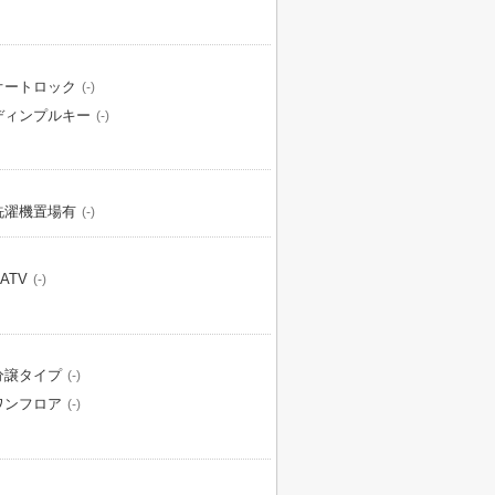
オートロック
(-)
ディンプルキー
(-)
洗濯機置場有
(-)
ATV
(-)
分譲タイプ
(-)
ワンフロア
(-)