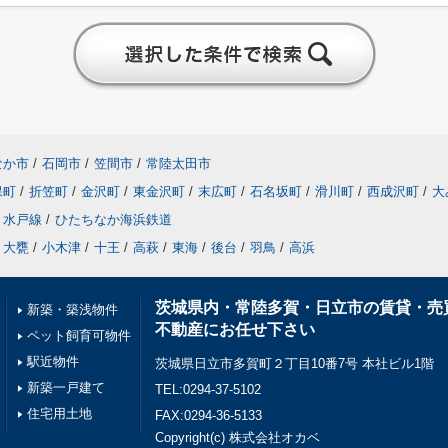
なか市
/
石岡市
/
笠間市
/
常陸太田市
保町
/
折笠町
/
金沢町
/
東金沢町
/
末広町
/
石名坂町
/
滑川町
/
西成沢町
/
大
水戸線
/
ひたちなか海浜鉄道
大甕
/
小木津
/
十王
/
高萩
/
東海
/
後台
/
羽鳥
/
高浜
茨城県内・常陸多賀・日立市の賃貸・売
新築・築浅物件
不動産にお任せ下さい
ペット飼育可物件
駅近物件
茨城県日立市多賀町２丁目10番7号 本社ビル1階
新築一戸建て
TEL:0294-37-5102
住宅用土地
FAX:0294-36-5133
Copyright(c) 株式会社オカベ