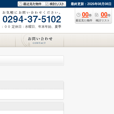
最終更新：2026年08月08日
00
00
件
件
最近見た物件
検討リスト
８：００
定休日：水曜日、年末年始、夏季