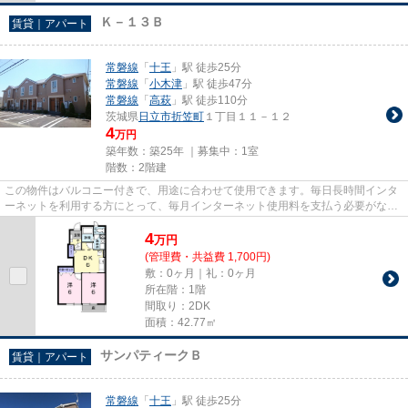
Ｋ－１３Ｂ
賃貸｜アパート
常磐線
「
十王
」駅 徒歩25分
常磐線
「
小木津
」駅 徒歩47分
常磐線
「
高萩
」駅 徒歩110分
茨城県
日立市
折笠町
１丁目１１－１２
4
万円
築年数：築25年 ｜募集中：
1室
階数：2階建
この物件はバルコニー付きで、用途に合わせて使用できます。毎日長時間インタ
ーネットを利用する方にとって、毎月インターネット使用料を支払う必要がない
ので月々の出費を抑えること...
4
万
円
(管理費・共益費 1,700円)
敷：0ヶ月｜礼：0ヶ月
所在階：1階
間取り：2DK
面積：42.77㎡
サンパティークＢ
賃貸｜アパート
常磐線
「
十王
」駅 徒歩25分