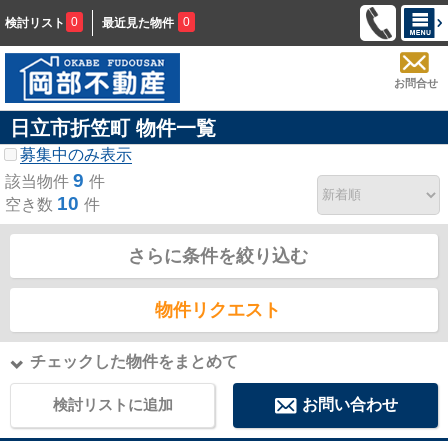
0
0
検討リスト
最近見た物件
お問合せ
日立市折笠町 物件一覧
募集中のみ表示
9
該当物件
件
10
空き数
件
さらに条件を絞り込む
物件リクエスト
チェックした物件をまとめて
検討リストに追加
お問い合わせ