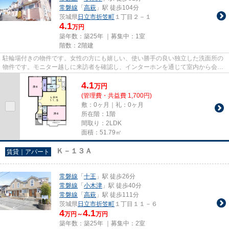
常磐線
「
高萩
」駅 徒歩104分
茨城県
日立市
折笠町
１丁目２－１
4.1
万円
築年数：築25年 ｜募集中：
1室
階数：2階建
駐輪場付きの物件です。女性の方にも嬉しい、使い勝手の良い独立した洗面所の
物件です。モニター越しに来訪者を確認し、インターホンを通じて室内から会話
することができます。新生活...
4.1
万
円
(管理費・共益費 1,700円)
敷：0ヶ月｜礼：0ヶ月
所在階：1階
間取り：2LDK
面積：51.79㎡
Ｋ－１３Ａ
賃貸｜アパート
常磐線
「
十王
」駅 徒歩26分
常磐線
「
小木津
」駅 徒歩40分
常磐線
「
高萩
」駅 徒歩111分
茨城県
日立市
折笠町
１丁目１１－６
4
4.1
万円～
万円
築年数：築25年 ｜募集中：
2室