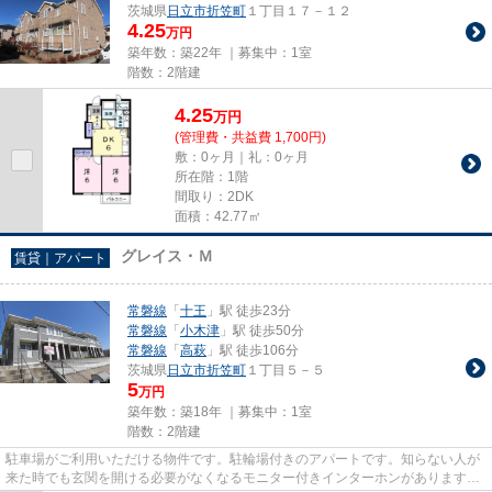
茨城県
日立市
折笠町
１丁目１７－１２
4.25
万円
築年数：築22年 ｜募集中：
1室
階数：2階建
4.25
万
円
(管理費・共益費 1,700円)
敷：0ヶ月｜礼：0ヶ月
所在階：1階
間取り：2DK
面積：42.77㎡
グレイス・Ｍ
賃貸｜アパート
常磐線
「
十王
」駅 徒歩23分
常磐線
「
小木津
」駅 徒歩50分
常磐線
「
高萩
」駅 徒歩106分
茨城県
日立市
折笠町
１丁目５－５
5
万円
築年数：築18年 ｜募集中：
1室
階数：2階建
駐車場がご利用いただける物件です。駐輪場付きのアパートです。知らない人が
来た時でも玄関を開ける必要がなくなるモニター付きインターホンがあります。