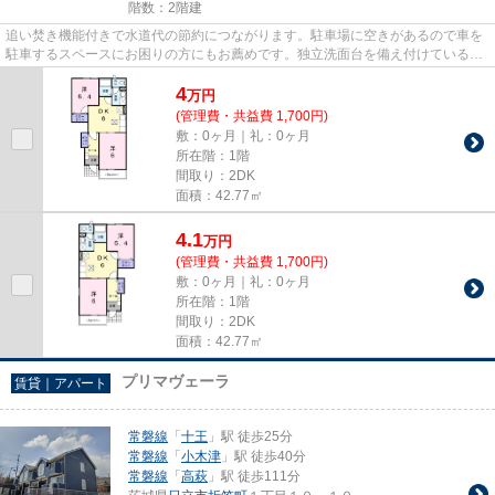
階数：2階建
追い焚き機能付きで水道代の節約につながります。駐車場に空きがあるので車を
駐車するスペースにお困りの方にもお薦めです。独立洗面台を備え付けているの
で、洗面台前で身支度をサッ...
4
万
円
(管理費・共益費 1,700円)
敷：0ヶ月｜礼：0ヶ月
所在階：1階
間取り：2DK
面積：42.77㎡
4.1
万
円
(管理費・共益費 1,700円)
敷：0ヶ月｜礼：0ヶ月
所在階：1階
間取り：2DK
面積：42.77㎡
プリマヴェーラ
賃貸｜アパート
常磐線
「
十王
」駅 徒歩25分
常磐線
「
小木津
」駅 徒歩40分
常磐線
「
高萩
」駅 徒歩111分