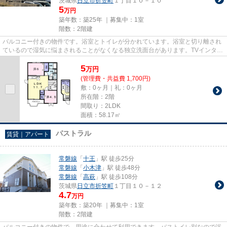
茨城県
日立市
折笠町
１丁目１０－１０
5
万円
築年数：築25年 ｜募集中：
1室
階数：2階建
バルコニー付きの物件です。浴室とトイレが分かれています。浴室と切り離され
ているので湿気に悩まされることがなくなる独立洗面台があります。TVインター
フォンを設置し、セキュリテ...
5
万
円
(管理費・共益費 1,700円)
敷：0ヶ月｜礼：0ヶ月
所在階：2階
間取り：2LDK
面積：58.17㎡
パストラル
賃貸｜アパート
常磐線
「
十王
」駅 徒歩25分
常磐線
「
小木津
」駅 徒歩48分
常磐線
「
高萩
」駅 徒歩108分
茨城県
日立市
折笠町
１丁目１０－１２
4.7
万円
築年数：築20年 ｜募集中：
1室
階数：2階建
バルコニー付きの物件で、用途に合わせて利用できます。バストイレ別なので浴