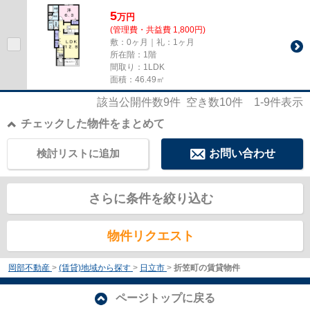
室内設備は洗面所独立・浴室...
5
万
円
(管理費・共益費 1,800円)
敷：0ヶ月｜礼：1ヶ月
所在階：1階
間取り：1LDK
面積：46.49㎡
該当公開件数
9
件 空き数
10
件
1-9
件表示
チェックした物件をまとめて
検討リストに追加
お問い合わせ
さらに条件を絞り込む
物件リクエスト
岡部不動産
>
(賃貸)地域から探す
>
日立市
>
折笠町の賃貸物件
ページトップに戻る