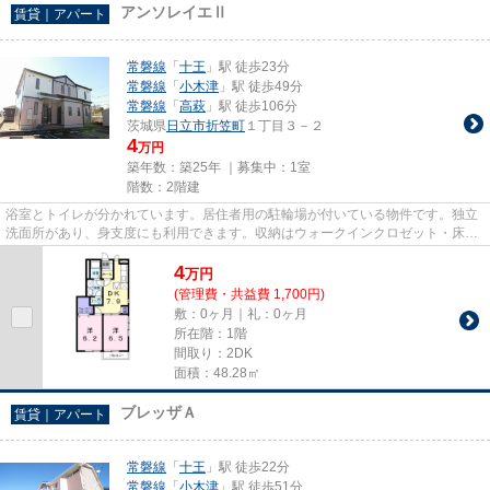
アンソレイエⅡ
賃貸｜アパート
常磐線
「
十王
」駅 徒歩23分
常磐線
「
小木津
」駅 徒歩49分
常磐線
「
高萩
」駅 徒歩106分
茨城県
日立市
折笠町
１丁目３－２
4
万円
築年数：築25年 ｜募集中：
1室
階数：2階建
浴室とトイレが分かれています。居住者用の駐輪場が付いている物件です。独立
洗面所があり、身支度にも利用できます。収納はウォークインクロゼット・床下
収納など豊富なので、衣類や...
4
万
円
(管理費・共益費 1,700円)
敷：0ヶ月｜礼：0ヶ月
所在階：1階
間取り：2DK
面積：48.28㎡
ブレッザＡ
賃貸｜アパート
常磐線
「
十王
」駅 徒歩22分
常磐線
「
小木津
」駅 徒歩51分