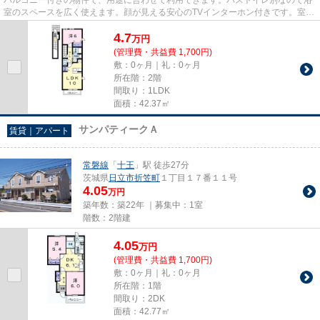
室のスペースを広く使えます。顔が見える安心のTVインターホン付きです。室内
設備は浴室乾燥機・洗面所独...
4.7
万
円
(管理費・共益費 1,700円)
敷：0ヶ月｜礼：0ヶ月
所在階：2階
間取り：1LDK
面積：42.37㎡
サンパティークＡ
賃貸｜アパート
常磐線
「
十王
」駅 徒歩27分
茨城県
日立市
折笠町
１丁目１７番１１号
4.05
万円
築年数：築22年 ｜募集中：
1室
階数：2階建
4.05
万
円
(管理費・共益費 1,700円)
敷：0ヶ月｜礼：0ヶ月
所在階：1階
間取り：2DK
面積：42.77㎡