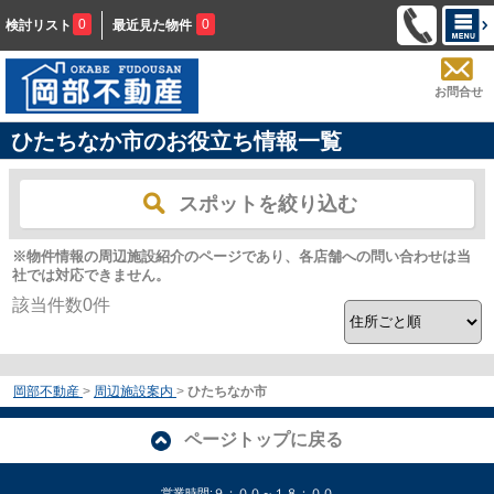
0
0
検討リスト
最近見た物件
お問合せ
ひたちなか市のお役立ち情報一覧
スポットを絞り込む
※物件情報の周辺施設紹介のページであり、各店舗への問い合わせは当
社では対応できません。
該当件数
0
件
岡部不動産
>
周辺施設案内
>
ひたちなか市
ページトップに戻る
営業時間:９：００～１８：００