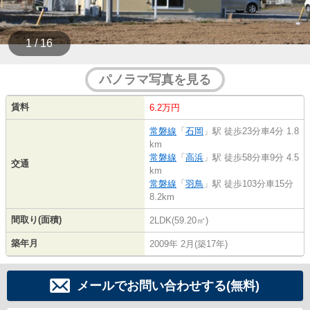
1 / 16
パノラマ写真を見る
賃料
6.2万円
常磐線
「
石岡
」駅 徒歩23分車4分 1.8
km
常磐線
「
高浜
」駅 徒歩58分車9分 4.5
交通
km
常磐線
「
羽鳥
」駅 徒歩103分車15分
8.2km
間取り(面積)
2LDK(59.20㎡)
築年月
2009年 2月(築17年)
メールでお問い合わせする(無料)