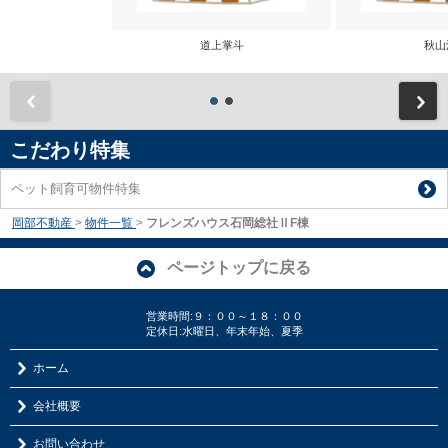
道上掌斗
秋山
前
こだわり特集
ペット飼育可物件特集
岡部不動産
>
物件一覧
>
フレンズハウス石岡総社ⅡF棟
ページトップに戻る
営業時間:９：００～１８：００
定休日:水曜日、年末年始、夏季
ホーム
会社概要
お問い合わせ