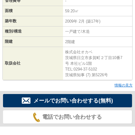
管理費等
-
面積
59.20㎡
築年数
2009年 2月 (築17年)
種別/構造
一戸建て/木造
階建
2階建
株式会社オカベ
茨城県日立市多賀町２丁目10番7
取扱会社
号 本社ビル1階
TEL:0294-37-5102
茨城県知事 (7) 第5226号
情報の見方
メールでお問い合わせする(無料)
電話でお問い合わせする