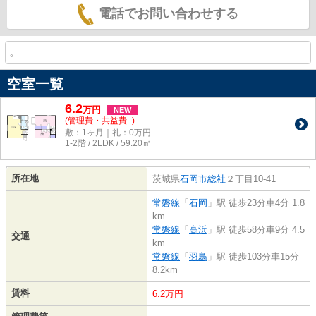
電話でお問い合わせする
。
空室一覧
6.2
万
円
NEW
(管理費・共益費 -)
敷：1ヶ月｜礼：0万円
1-2階 / 2LDK / 59.20㎡
所在地
茨城県
石岡市
総社
２丁目10-41
常磐線
「
石岡
」駅 徒歩23分車4分 1.8
km
常磐線
「
高浜
」駅 徒歩58分車9分 4.5
交通
km
常磐線
「
羽鳥
」駅 徒歩103分車15分
8.2km
賃料
6.2万円