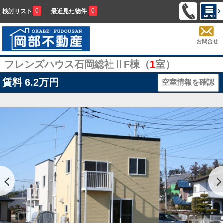
0
0
検討リスト
最近見た物件
お問合せ
フレンズハウス石岡総社ⅡF棟（
1
室）
賃料
6.2万円
空室情報を確認