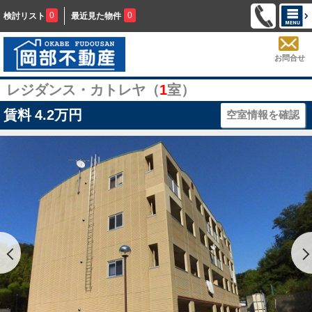
0
0
検討リスト
最近見た物件
お問合せ
レジダンス・カトレヤ（
1
室）
賃料
4.2万円
空室情報を確認