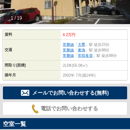
1 / 19
賃料
4.2万円
常磐線
「
大甕
」駅 徒歩23分
交通
常磐線
「
東海
」駅 徒歩88分
常磐線
「
常陸多賀
」駅 徒歩88分
間取り(面積)
2LDK(55.08㎡)
築年月
2002年 7月(築24年)
メールでお問い合わせする(無料)
電話でお問い合わせする
空室一覧