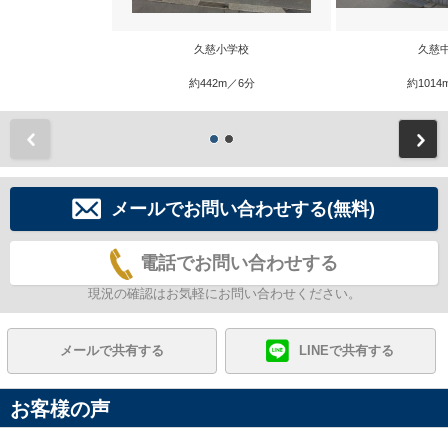
久慈小学校
久慈
約442m／6分
約1014
前
メールでお問い合わせする(無料)
電話でお問い合わせする
現況の確認はお気軽にお問い合わせください。
メールで共有する
LINEで共有する
お客様の声