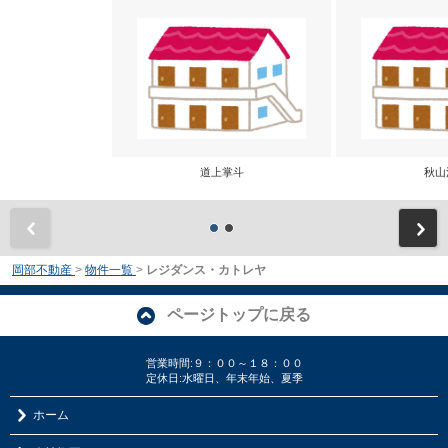
道上掌斗
秋山
前
岡部不動産
>
物件一覧
>
レジダンス・カトレヤ
ページトップに戻る
営業時間:９：００～１８：００
定休日:水曜日、年末年始、夏季
ホーム