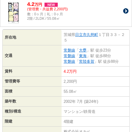
4.2
万
円
NEW
(管理費・共益費 2,200円)
敷：0ヶ月｜礼：0ヶ月
2階 / 2LDK / 55.08㎡
茨城県
日立市
久慈町
１丁目３３－２
所在地
５
常磐線
「
大甕
」駅 徒歩23分
交通
常磐線
「
東海
」駅 徒歩88分
常磐線
「
常陸多賀
」駅 徒歩88分
賃料
4.2万円
管理費等
2,200円
面積
55.08㎡
築年数
2002年 7月 (築24年)
種別/構造
マンション/鉄骨造
階建
4階建
株式会社オカベ