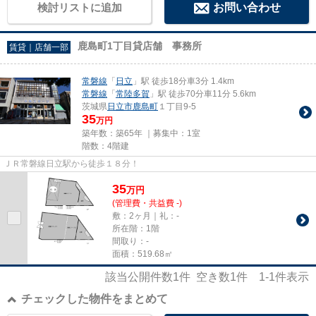
検討リストに追加
お問い合わせ
鹿島町1丁目貸店舗 事務所
賃貸｜店舗一部
常磐線
「
日立
」駅 徒歩18分車3分 1.4km
常磐線
「
常陸多賀
」駅 徒歩70分車11分 5.6km
茨城県
日立市
鹿島町
１丁目9-5
35
万円
築年数：築65年 ｜募集中：
1室
階数：4階建
ＪＲ常磐線日立駅から徒歩１８分！
35
万
円
(管理費・共益費 -)
敷：2ヶ月｜礼：-
所在階：1階
間取り：-
面積：519.68㎡
該当公開件数
1
件 空き数
1
件
1-1
件表示
チェックした物件をまとめて