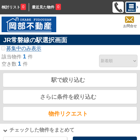
0
0
検討リスト
最近見た物件
お問合せ
JR常磐線の駅選択画面
募集中のみ表示
1
該当物件
件
1
空き数
件
駅で絞り込む
さらに条件を絞り込む
物件リクエスト
チェックした物件をまとめて