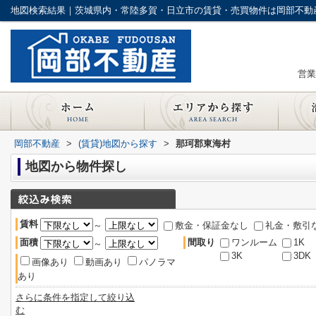
地図検索結果｜茨城県内・常陸多賀・日立市の賃貸・売買物件は岡部不動
営業
岡部不動産
>
(賃貸)地図から探す
>
那珂郡東海村
地図から物件探し
賃料
～
敷金・保証金なし
礼金・敷引
面積
間取り
ワンルーム
1K
～
3K
3DK
画像あり
動画あり
パノラマ
あり
さらに条件を指定して絞り込
む