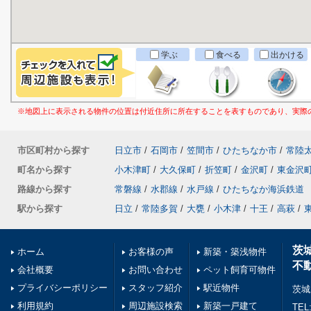
学ぶ
食べる
出かける
※地図上に表示される物件の位置は付近住所に所在することを表すものであり、実際
市区町村から探す
日立市
/
石岡市
/
笠間市
/
ひたちなか市
/
常陸
町名から探す
小木津町
/
大久保町
/
折笠町
/
金沢町
/
東金沢
路線から探す
常磐線
/
水郡線
/
水戸線
/
ひたちなか海浜鉄道
駅から探す
日立
/
常陸多賀
/
大甕
/
小木津
/
十王
/
高萩
/
茨
ホーム
お客様の声
新築・築浅物件
不
会社概要
お問い合わせ
ペット飼育可物件
プライバシーポリシー
スタッフ紹介
駅近物件
茨城
利用規約
周辺施設検索
新築一戸建て
TEL: