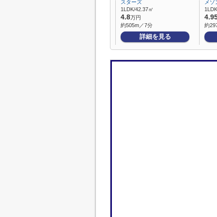
スターズ
メゾ
1LDK/42.37㎡
1LDK
4.8
4.9
万円
約505m／7分
約29
詳細を見る