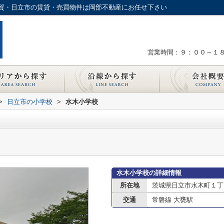
賀・日立市の賃貸・売買物件は岡部不動産にお任せ下さい
営業時間：９：００～１
>
日立市の小学校
>
水木小学校
水木小学校の詳細情報
所在地
茨城県日立市水木町１丁
交通
常磐線 大甕駅