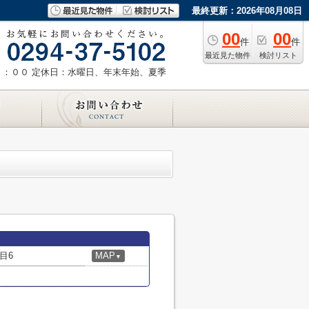
最終更新：2026年08月08日
00
00
件
件
最近見た物件
検討リスト
８：００
定休日：水曜日、年末年始、夏季
目6
MAP
▼