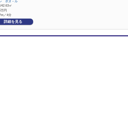
ン ボヌ－ル
/42.63㎡
5
万円
7m／4分
詳細を見る