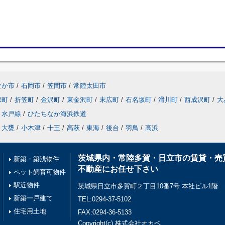
なか市
/
石岡市
/
笠間市
/
常陸太田市
保町
/
折笠町
/
金沢町
/
東金沢町
/
末広町
/
石名坂町
/
滑川町
/
西成沢町
/
大
水戸線
/
ひたちなか海浜鉄道
大甕
/
小木津
/
十王
/
高萩
/
東海
/
後台
/
羽鳥
/
高浜
茨城県内・常陸多賀・日立市の賃貸・売
新築・築浅物件
不動産にお任せ下さい
ペット飼育可物件
駅近物件
茨城県日立市多賀町２丁目10番7号 本社ビル1階
新築一戸建て
TEL:0294-37-5102
住宅用土地
FAX:0294-36-5133
Copyright(c) 株式会社オカベ