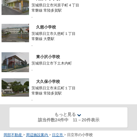
茨城県日立市河原子町４丁目
常磐線 常陸多賀駅
-
久慈小学校
茨城県日立市久慈町１丁目
常磐線 大甕駅
-
東小沢小学校
茨城県日立市下土木内町
-
大久保小学校
茨城県日立市末広町１丁目
常磐線 常陸多賀駅
-
もっと見る
該当件数24件中
11
－
20
件表示
岡部不動産
>
周辺施設案内
>
日立市
>
日立市の小学校