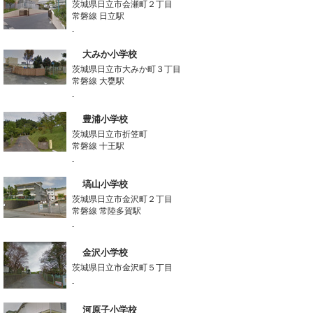
茨城県日立市会瀬町２丁目
常磐線 日立駅
-
大みか小学校
茨城県日立市大みか町３丁目
常磐線 大甕駅
-
豊浦小学校
茨城県日立市折笠町
常磐線 十王駅
-
塙山小学校
茨城県日立市金沢町２丁目
常磐線 常陸多賀駅
-
金沢小学校
茨城県日立市金沢町５丁目
-
河原子小学校