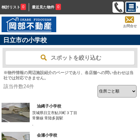
0
0
検討リスト
最近見た物件
お問合せ
日立市の小学校
スポットを絞り込む
※物件情報の周辺施設紹介のページであり、各店舗への問い合わせは当
社では対応できません。
該当件数
24
件
油縄子小学校
茨城県日立市鮎川町３丁目
常磐線 常陸多賀駅
-
会瀬小学校