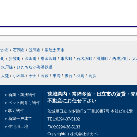
なか市
/
石岡市
/
笠間市
/
常陸太田市
保町
/
折笠町
/
金沢町
/
東金沢町
/
末広町
/
石名坂町
/
滑川町
/
西成沢町
/
大
水戸線
/
ひたちなか海浜鉄道
大甕
/
小木津
/
十王
/
高萩
/
東海
/
後台
/
羽鳥
/
高浜
茨城県内・常陸多賀・日立市の賃貸・売
新築・築浅物件
不動産にお任せ下さい
ペット飼育可物件
駅近物件
茨城県日立市多賀町２丁目10番7号 本社ビル1階
新築一戸建て
TEL:0294-37-5102
住宅用土地
FAX:0294-36-5133
Copyright(c) 株式会社オカベ