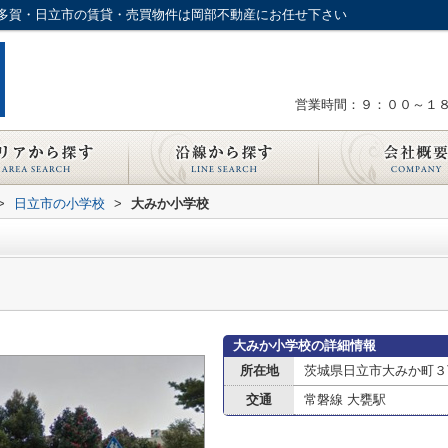
多賀・日立市の賃貸・売買物件は岡部不動産にお任せ下さい
営業時間：９：００～１
>
日立市の小学校
>
大みか小学校
大みか小学校の詳細情報
所在地
茨城県日立市大みか町３
交通
常磐線 大甕駅