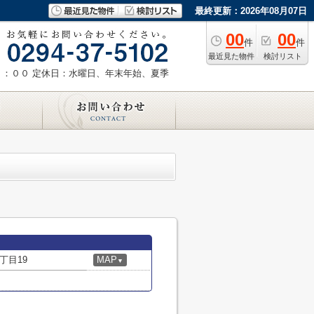
最終更新：2026年08月07日
00
00
件
件
最近見た物件
検討リスト
８：００
定休日：水曜日、年末年始、夏季
丁目19
MAP
▼