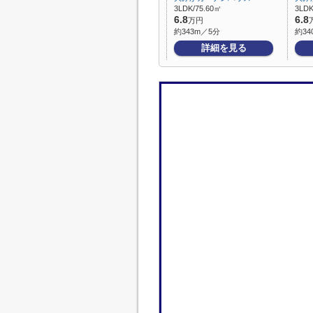
3LDK/75.60㎡
3LDK
6.8
6.8
万円
約343m／5分
約34
詳細を見る