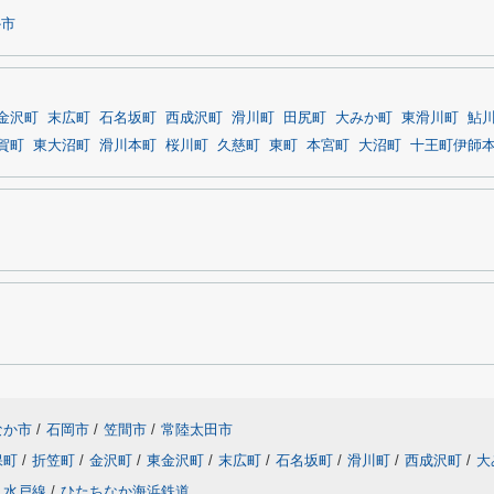
か市
金沢町
末広町
石名坂町
西成沢町
滑川町
田尻町
大みか町
東滑川町
鮎
賀町
東大沼町
滑川本町
桜川町
久慈町
東町
本宮町
大沼町
十王町伊師
なか市
/
石岡市
/
笠間市
/
常陸太田市
保町
/
折笠町
/
金沢町
/
東金沢町
/
末広町
/
石名坂町
/
滑川町
/
西成沢町
/
大
水戸線
/
ひたちなか海浜鉄道