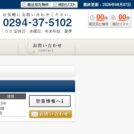
最終更新：2026年08月07日
00
00
件
件
最近見た物件
検討リスト
８：００
定休日：水曜日、年末年始、夏季
建物
空室情報へ
15年
階建
造