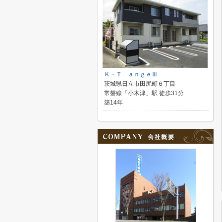
Ｋ・Ｔ ａｎｇｅⅢ
茨城県日立市田尻町６丁目
常磐線「小木津」駅 徒歩31分
築14年