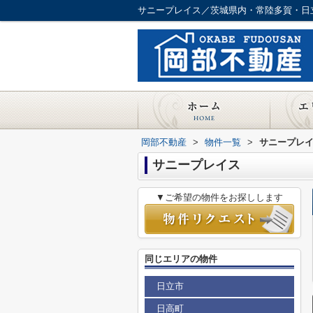
サニープレイス／茨城県内・常陸多賀・日
岡部不動産
>
物件一覧
>
サニープレ
サニープレイス
▼ご希望の物件をお探しします
同じエリアの物件
日立市
日高町