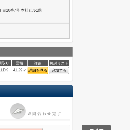
目10番7号 本社ビル1階
間取り
面積
詳細
検討リスト
1LDK
41.29㎡
詳細を見る
追加する