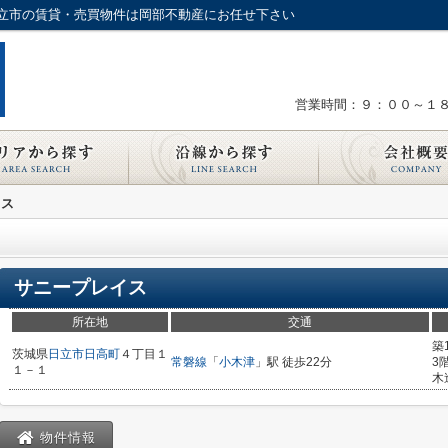
立市の賃貸・売買物件は岡部不動産にお任せ下さい
営業時間：９：００～１
イス
サニープレイス
所在地
交通
築
茨城県
日立市
日高町
４丁目１
常磐線
「
小木津
」駅 徒歩22分
3
１－１
木
物件情報