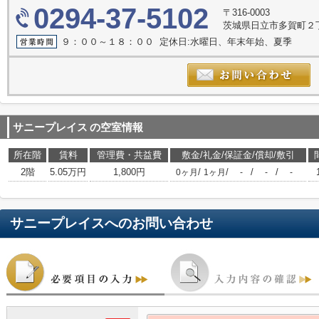
0294-37-5102
〒316-0003
茨城県日立市多賀町２丁
９：００～１８：００ 定休日:水曜日、年末年始、夏季
サニープレイス
の空室情報
所在階
賃料
管理費・共益費
敷金/礼金/保証金/償却/敷引
2階
5.05万円
1,800円
/
/
/
/
0ヶ月
1ヶ月
-
-
-
サニープレイス
へのお問い合わせ