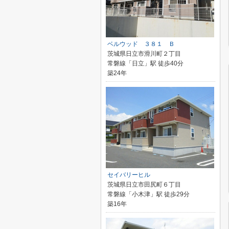
ベルウッド ３８１ Ｂ
茨城県日立市滑川町２丁目
常磐線「日立」駅 徒歩40分
築24年
セイバリーヒル
茨城県日立市田尻町６丁目
常磐線「小木津」駅 徒歩29分
築16年