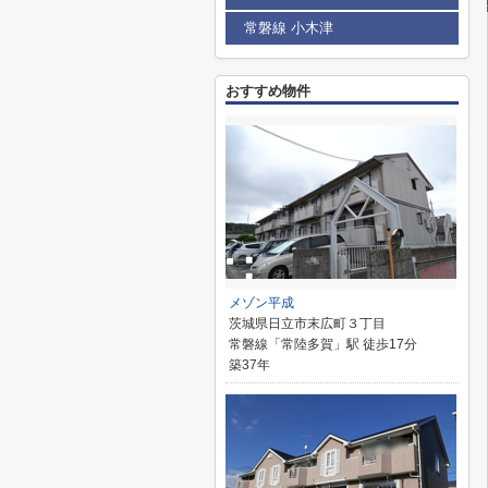
常磐線 小木津
おすすめ物件
メゾン平成
茨城県日立市末広町３丁目
常磐線「常陸多賀」駅 徒歩17分
築37年