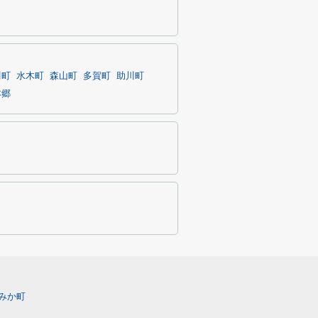
川町
水木町
森山町
多賀町
助川町
本郷
みか町