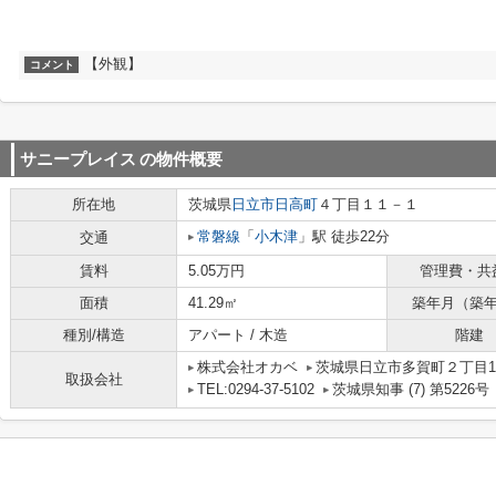
【外観】
コメント
サニープレイス
の物件概要
所在地
茨城県
日立市
日高町
４丁目１１－１
常磐線
「
小木津
」駅 徒歩22分
交通
賃料
5.05万円
管理費・共
面積
41.29㎡
築年月（築
種別/構造
アパート / 木造
階建
株式会社オカベ
茨城県日立市多賀町２丁目10
取扱会社
TEL:0294-37-5102
茨城県知事 (7) 第5226号