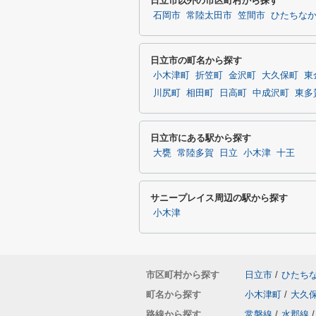
日立市以外の市区町村から探す
石岡市
常陸太田市
笠間市
ひたちな
日立市の町名から探す
小木津町
折笠町
金沢町
大久保町
東
川尻町
相田町
日高町
中成沢町
東多
日立市にある駅から探す
大甕
常陸多賀
日立
小木津
十王
サニープレイス周辺の駅から探す
小木津
市区町村から探す
日立市
/
ひたち
町名から探す
小木津町
/
大久
路線から探す
常磐線
/
水郡線
/