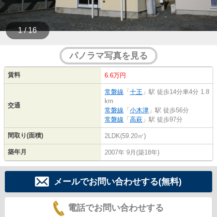
1 / 16
パノラマ写真を見る
賃料
6.6万円
常磐線
「
十王
」駅 徒歩14分車4分 1.8
km
交通
常磐線
「
小木津
」駅 徒歩56分
常磐線
「
高萩
」駅 徒歩97分
間取り(面積)
2LDK(59.20㎡)
築年月
2007年 9月(築18年)
メールでお問い合わせする(無料)
電話でお問い合わせする