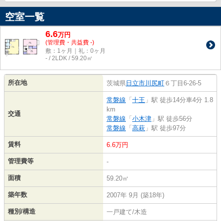
空室一覧
6.6
万
円
(管理費・共益費 -)
敷：1ヶ月｜礼：0ヶ月
- / 2LDK / 59.20㎡
所在地
茨城県
日立市
川尻町
６丁目6-26-5
常磐線
「
十王
」駅 徒歩14分車4分 1.8
km
交通
常磐線
「
小木津
」駅 徒歩56分
常磐線
「
高萩
」駅 徒歩97分
賃料
6.6万円
管理費等
-
面積
59.20㎡
築年数
2007年 9月 (築18年)
種別/構造
一戸建て/木造