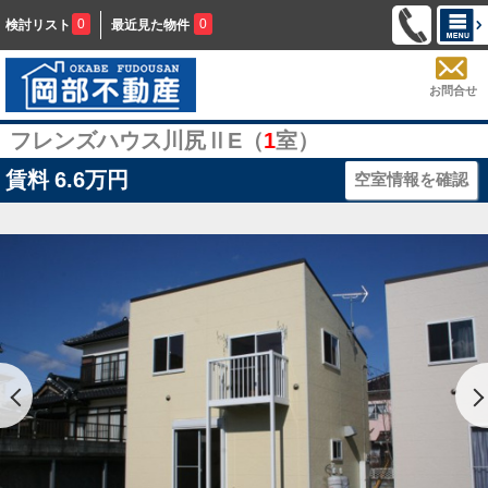
0
0
検討リスト
最近見た物件
お問合せ
フレンズハウス川尻ⅡE（
1
室）
賃料
6.6万円
空室情報を確認