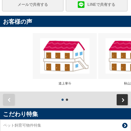
メールで共有する
LINEで共有する
お客様の声
道上掌斗
秋山
前
こだわり特集
ペット飼育可物件特集