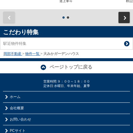
道上掌斗
秋山
前
こだわり特集
駅近物件特集
岡部不動産
>
物件一覧
>
大みかガーデンハウス
ページトップに戻る
営業時間:９：００～１８：００
定休日:水曜日、年末年始、夏季
ホーム
会社概要
お問い合わせ
PCサイト