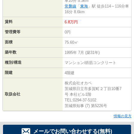
車10分 5.3km
常磐線
「
東海
」駅 徒歩114～116分車
16分 8.6km
賃料
6.8万円
管理費等
0円
面積
75.60㎡
築年数
1995年 7月 (築31年)
種別/構造
マンション/鉄筋コンクリート
階建
4階建
株式会社オカベ
茨城県日立市多賀町２丁目10番7
取扱会社
号 本社ビル1階
TEL:0294-37-5102
茨城県知事 (7) 第5226号
情報の見方
メールでお問い合わせする(無料)