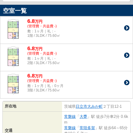
空室一覧
6.8
万
円
(管理費・共益費 -)
敷：1ヶ月｜礼：-
1階 / 3LDK / 75.60㎡
6.8
万
円
(管理費・共益費 -)
敷：1ヶ月｜礼：-
2階 / 3LDK / 75.60㎡
6.8
万
円
(管理費・共益費 -)
敷：1ヶ月｜礼：0ヶ月
3階 / 3LDK / 75.60㎡
所在地
茨城県
日立市
大みか町
２丁目12-1
常磐線
「
大甕
」駅 徒歩7分車2分 0.6k
m
常磐線
「
常陸多賀
」駅 徒歩64～65分
交通