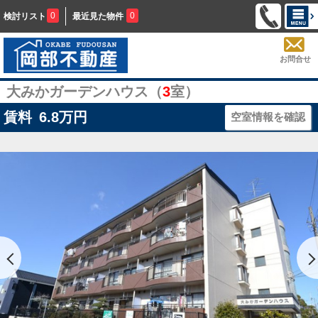
0
0
検討リスト
最近見た物件
お問合せ
大みかガーデンハウス（
3
室）
賃料
6.8
万円
空室情報を確認