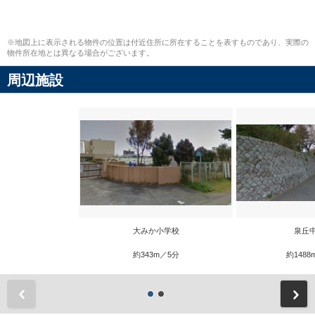
※地図上に表示される物件の位置は付近住所に所在することを表すものであり、実際の
物件所在地とは異なる場合がございます。
周辺施設
大みか小学校
泉丘
約343m／5分
約1488
前