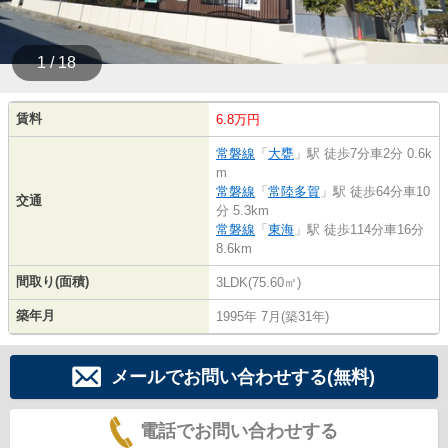
1 / 18
賃料
6.8万円
常磐線
「
大甕
」駅 徒歩7分車2分 0.6k
m
常磐線
「
常陸多賀
」駅 徒歩64分車10
交通
分 5.3km
常磐線
「
東海
」駅 徒歩114分車16分
8.6km
間取り(面積)
3LDK(75.60㎡)
築年月
1995年 7月(築31年)
メールでお問い合わせする(無料)
電話でお問い合わせする