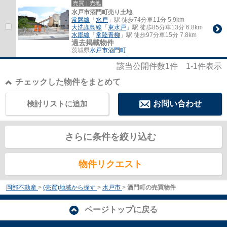
売買｜売地
水戸市酒門町売り土地
常磐線
「
水戸
」駅 徒歩74分車11分 5.9km
大洗鹿島線
「
東水戸
」駅 徒歩85分車13分 6.8km
水郡線
「
常陸青柳
」駅 徒歩97分車15分 7.8km
過去掲載物件
茨城県
水戸市
酒門町
該当公開件数
1
件
1-1
件表示
チェックした物件をまとめて
検討リストに追加
お問い合わせ
さらに条件を絞り込む
物件リクエスト
岡部不動産
>
(売買)地域から探す
>
水戸市
>
酒門町の売買物件
ページトップに戻る