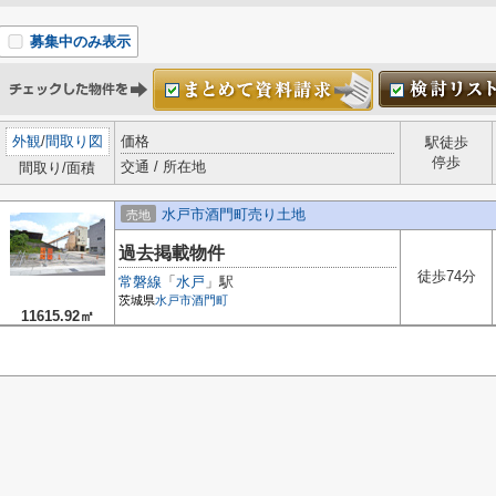
募集中のみ表示
外観
/
間取り図
価格
駅徒歩
停歩
交通 / 所在地
間取り/面積
水戸市酒門町売り土地
売地
過去掲載物件
徒歩74分
常磐線
「
水戸
」駅
茨城県
水戸市
酒門町
11615.92㎡