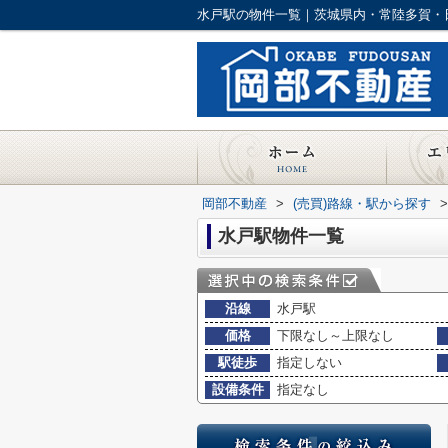
水戸駅の物件一覧｜茨城県内・常陸多賀・
岡部不動産
>
(売買)路線・駅から探す
>
水戸駅物件一覧
沿線
水戸駅
価格
下限なし～上限なし
駅徒歩
指定しない
設備条件
指定なし