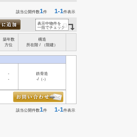
1
1-1
該当公開件数
件
件表示
表示中物件を
一括でチェック
築年数
構造
方位
所在階 / （階建）
-
鉄骨造
-
-/（-）
1
1-1
該当公開件数
件
件表示