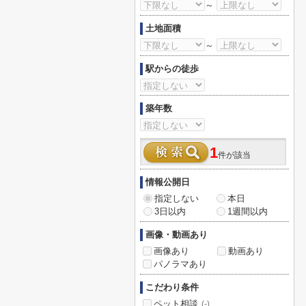
～
土地面積
～
駅からの徒歩
築年数
1
件が該当
情報公開日
指定しない
本日
3日以内
1週間以内
画像・動画あり
画像あり
動画あり
パノラマあり
こだわり条件
ペット相談
(-)