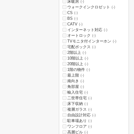
床暖房
(-)
ウォークインクロゼット
(-)
CS
(-)
BS
(-)
CATV
(-)
インターネット対応
(-)
オートロック
(-)
TVモニタ付インターホン
(-)
宅配ボックス
(-)
2階以上
(-)
10階以上
(-)
20階以上
(-)
1階の物件
(-)
最上階
(-)
南向き
(-)
角部屋
(-)
輸入住宅
(-)
二世帯住宅
(-)
床下収納
(-)
複層ガラス
(-)
自由設計対応
(-)
駐車場あり
(-)
ワンフロア
(-)
高層ビル
(-)