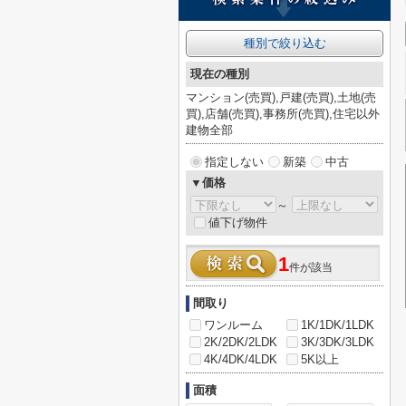
種別で絞り込む
現在の種別
マンション(売買),戸建(売買),土地(売
買),店舗(売買),事務所(売買),住宅以外
建物全部
指定しない
新築
中古
▼価格
～
値下げ物件
1
件が該当
間取り
ワンルーム
1K/1DK/1LDK
2K/2DK/2LDK
3K/3DK/3LDK
4K/4DK/4LDK
5K以上
面積