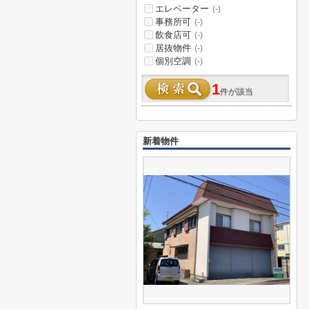
エレベーター
(-)
事務所可
(-)
飲食店可
(-)
居抜物件
(-)
個別空調
(-)
1
件が該当
新着物件