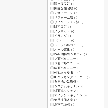
陽当り良好
(-)
閑静な住宅地
(-)
デザイナーズ
(-)
リフォーム済
(-)
リノベーション済
(-)
眺望良好
(-)
メゾネット
(-)
ベランダ
(-)
バルコニー
(-)
ルーフバルコニー
(-)
オール電化
(-)
24時間換気システム
(-)
２面バルコニー
(-)
３面バルコニー
(-)
両面バルコニー
(-)
外観タイル張り
(-)
IHクッキングヒーター
(-)
食器洗い乾燥機
(-)
システムキッチン
(-)
対面式キッチン
(-)
アイランドキッチン
(-)
追焚機能浴室
(-)
浴室乾燥機
(-)