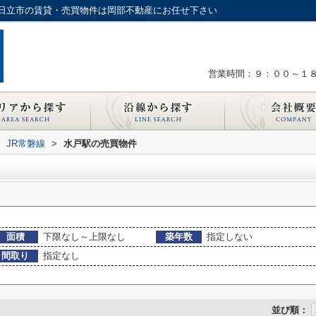
日立市の賃貸・売買物件は岡部不動産にお任せ下さい
営業時間：９：００～１
JR常磐線
>
水戸駅の売買物件
面積
下限なし～上限なし
築年数
指定しない
間取り
指定なし
並び順：