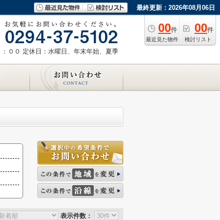
最終更新：2026年08月06日
00
00
件
件
最近見た物件
検討リスト
８：００
定休日：水曜日、年末年始、夏季
表示件数：